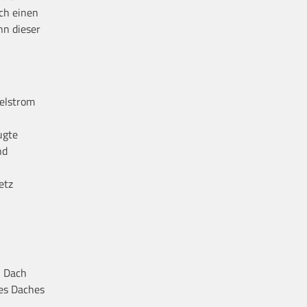
ch einen
nn dieser
selstrom
ugte
nd
etz
n Dach
des Daches