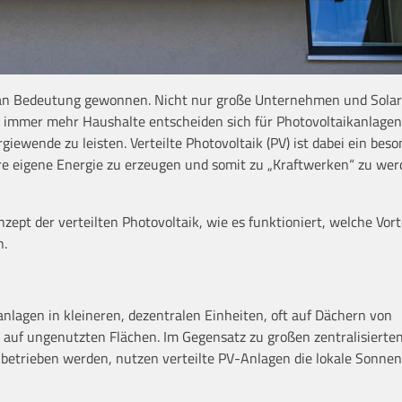
m an Bedeutung gewonnen. Nicht nur große Unternehmen und Sola
ch immer mehr Haushalte entscheiden sich für Photovoltaikanlagen
ewende zu leisten. Verteilte Photovoltaik (PV) ist dabei ein beso
re eigene Energie zu erzeugen und somit zu „Kraftwerken“ zu we
nzept der verteilten Photovoltaik, wie es funktioniert, welche Vort
n.
aranlagen in kleineren, dezentralen Einheiten, oft auf Dächern von
uf ungenutzten Flächen. Im Gegensatz zu großen zentralisierte
 betrieben werden, nutzen verteilte PV-Anlagen die lokale Sonne