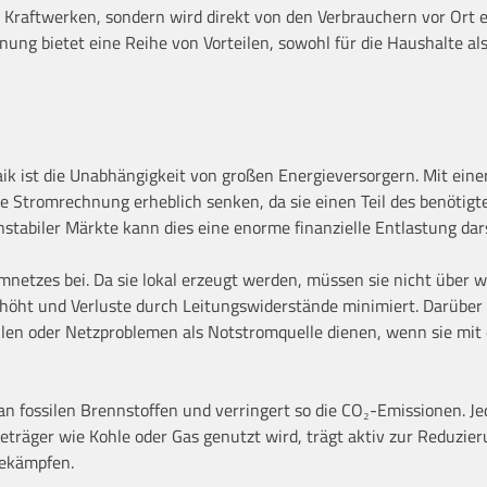
n Kraftwerken, sondern wird direkt von den Verbrauchern vor Ort 
ung bietet eine Reihe von Vorteilen, sowohl für die Haushalte als
taik ist die Unabhängigkeit von großen Energieversorgern. Mit eine
e Stromrechnung erheblich senken, da sie einen Teil des benötig
nstabiler Märkte kann dies eine enorme finanzielle Entlastung dars
omnetzes bei. Da sie lokal erzeugt werden, müssen sie nicht über w
erhöht und Verluste durch Leitungswiderstände minimiert. Darüber
len oder Netzproblemen als Notstromquelle dienen, wenn sie mit
an fossilen Brennstoffen und verringert so die CO₂-Emissionen. Je
ieträger wie Kohle oder Gas genutzt wird, trägt aktiv zur Reduzie
bekämpfen.