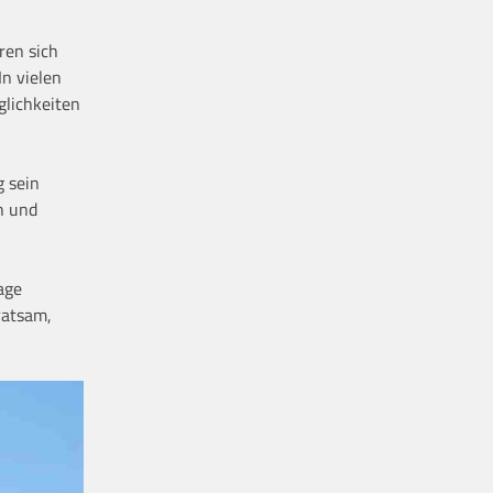
ren sich
n vielen
glichkeiten
g sein
h und
age
ratsam,