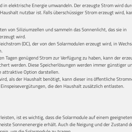
nd in elektrische Energie umwandeln. Der erzeugte Strom wird dur
aushalt nutzbar ist. Falls überschüssiger Strom erzeugt wird, ka
en von Siliziumzellen und sammeln das Sonnenlicht, das sie in
rzeugt wird.
eichstrom (DC), der von den Solarmodulen erzeugt wird, in Wech
n.
en Tagen genügend Strom zur Verfügung zu haben, kann der erze
ichert werden. Diese Speicherlösungen werden immer günstiger u
e attraktive Option darstellen.
d, als der Haushalt benötigt, kann dieser ins öffentliche Stromn
r Einspeisevergütungen, die den Haushalt zusätzlich entlasten.
eisten, ist es wichtig, dass die Solarmodule auf einem geeignete
ie meiste Sonnenenergie erhält. Auch die Neigung und der Zustand 
 sein, um die Solarmodule zu tragen.