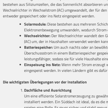
bestehen aus Siliziumzellen, die das Sonnenlicht absorbieren u
Wechselrichter in Wechselstrom (AC) umgewandelt, der für den H
entweder gespeichert oder ins Netz eingespeist werden.
Solarmodule:
Diese bestehen aus mehreren Schicht
Elektronenbewegung umwandeln, wodurch Strom e
Wechselrichter:
Der Wechselrichter wandelt den Gl
(AC) um, der in Haushalten verwendet werden kan
Batteriespeicher:
Um auch nachts oder an bewölkt
Überschussstrom in einem Batteriespeicher gespe
leistungsfähiger, sodass sie für viele Haushalte ein
Einspeisung ins Netz:
Wenn mehr Strom erzeugt wir
eingespeist werden. In vielen Ländern gibt es dafü
Die wichtigsten Überlegungen vor der Installation
Dachfläche und Ausrichtung
Um eine effiziente Solarstromerzeugung zu gewährl
installiert werden. Ein Süddach ist ideal, da es d
spielen eine Rolle. Es muss sicher und stabil genug