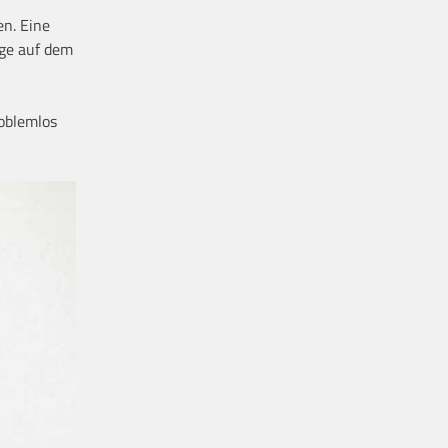
en. Eine
age auf dem
roblemlos