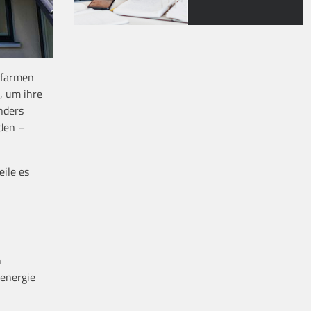
rfarmen
, um ihre
nders
rden –
eile es
n
nenergie