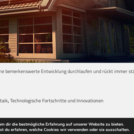
eine bemerkenswerte Entwicklung durchlaufen und rückt immer stä
taik
,
Technologische Fortschritte und Innovationen
m dir die bestmögliche Erfahrung auf unserer Website zu bieten.
e Vergleich
.
Impressum
|
Datenschutz
| Regular Blog by
Ascendoor
t du erfahren, welche Cookies wir verwenden oder sie ausschalten.