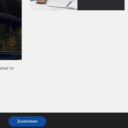
rker in
Zustimmen
| Powered by
WordPress
.