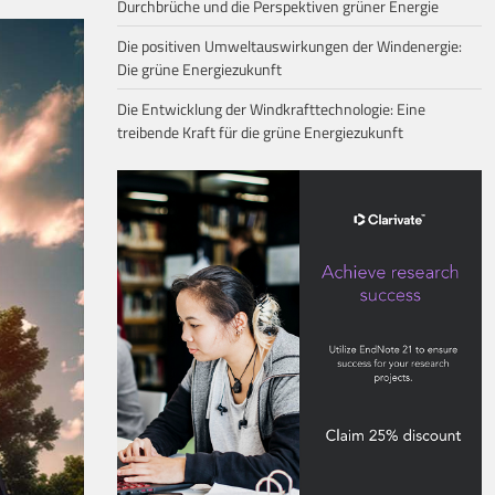
Durchbrüche und die Perspektiven grüner Energie
Die positiven Umweltauswirkungen der Windenergie:
Die grüne Energiezukunft
Die Entwicklung der Windkrafttechnologie: Eine
treibende Kraft für die grüne Energiezukunft