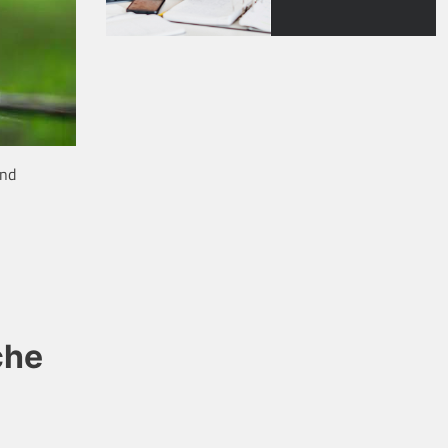
und
che