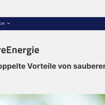
ROM
reEnergie
ppelte Vorteile von saubere