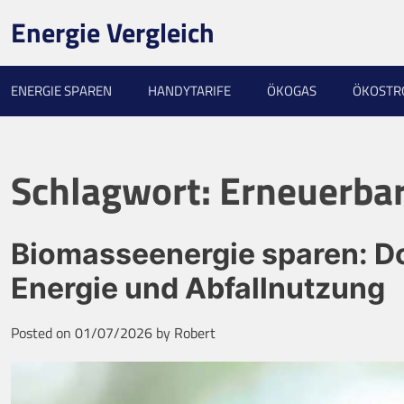
Skip
Energie Vergleich
to
content
ENERGIE SPAREN
HANDYTARIFE
ÖKOGAS
ÖKOST
Schlagwort:
Erneuerba
Biomasseenergie sparen: Do
Energie und Abfallnutzung
Posted on
01/07/2026
by
Robert