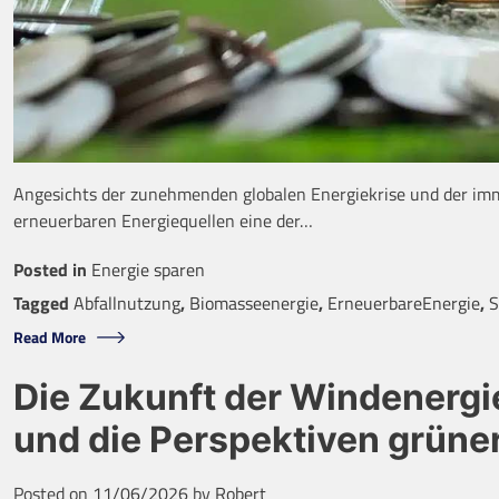
Angesichts der zunehmenden globalen Energiekrise und der im
erneuerbaren Energiequellen eine der…
Posted in
Energie sparen
Tagged
Abfallnutzung
,
Biomasseenergie
,
ErneuerbareEnergie
,
S
Read More
Die Zukunft der Windenerg
und die Perspektiven grüne
Posted on
11/06/2026
by
Robert