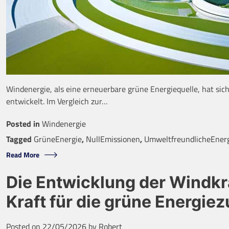
Windenergie, als eine erneuerbare grüne Energiequelle, hat si
entwickelt. Im Vergleich zur…
Posted in
Windenergie
Tagged
GrüneEnergie
,
NullEmissionen
,
UmweltfreundlicheEner
Read More
Die Entwicklung der Windkr
Kraft für die grüne Energie
Posted on
22/05/2026
by
Robert