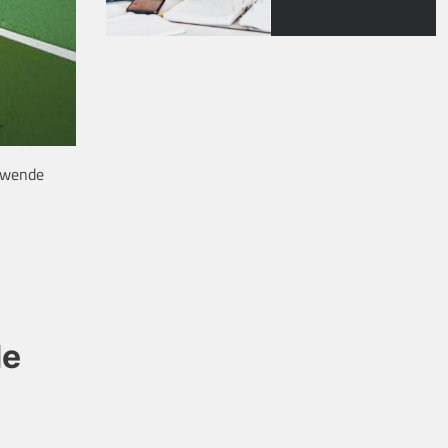
iewende
de