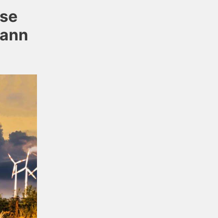
sse
kann