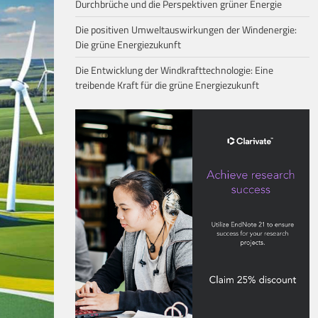
Durchbrüche und die Perspektiven grüner Energie
Die positiven Umweltauswirkungen der Windenergie:
Die grüne Energiezukunft
Die Entwicklung der Windkrafttechnologie: Eine
treibende Kraft für die grüne Energiezukunft