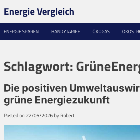
Skip
Energie Vergleich
to
content
ENERGIE SPAREN
HANDYTARIFE
ÖKOGAS
ÖKOST
Schlagwort:
GrüneEner
Die positiven Umweltauswir
grüne Energiezukunft
Posted on
22/05/2026
by
Robert